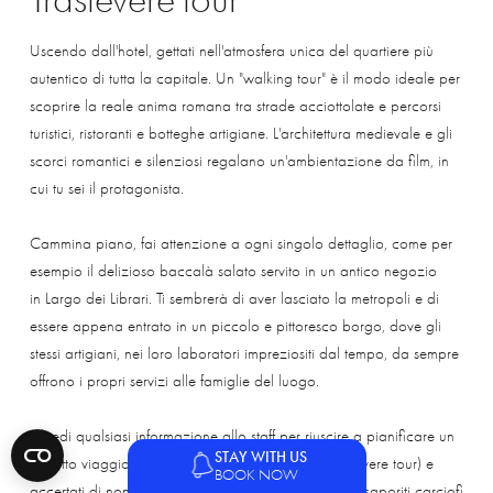
Uscendo dall'hotel, gettati nell'atmosfera unica del quartiere più
autentico di tutta la capitale. Un "walking tour" è il modo ideale per
scoprire la reale anima romana tra strade acciottolate e percorsi
turistici, ristoranti e botteghe artigiane. L'architettura medievale e gli
scorci romantici e silenziosi regalano un'ambientazione da film, in
cui tu sei il protagonista.
Cammina piano, fai attenzione a ogni singolo dettaglio, come per
esempio il delizioso baccalà salato servito in un antico negozio
in Largo dei Librari. Ti sembrerà di aver lasciato la metropoli e di
essere appena entrato in un piccolo e pittoresco borgo, dove gli
stessi artigiani, nei loro laboratori impreziositi dal tempo, da sempre
offrono i propri servizi alle famiglie del luogo.
Chiedi qualsiasi informazione allo staff per riuscire a pianificare un
STAY WITH US
perfetto viaggio attraverso le vie del quartiere (Trastevere tour) e
BOOK NOW
accertati di non perdere la migliore gelateria e i più saporiti carciofi