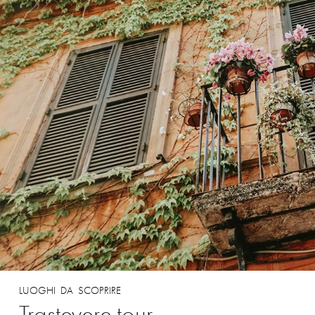
LUOGHI
DA
SCOPRIRE
Trastevere
tour