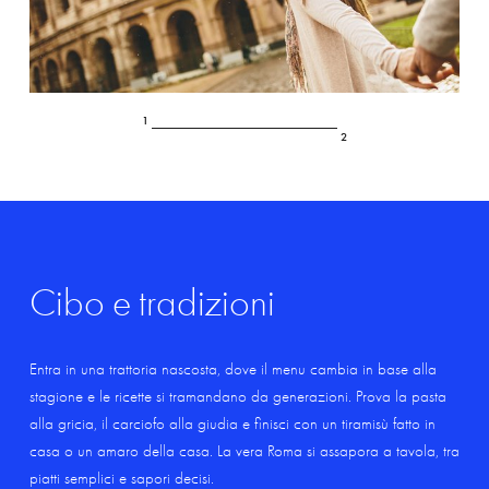
2
2
Cibo
e
tradizioni
Entra in una trattoria nascosta, dove il menu cambia in base alla
stagione e le ricette si tramandano da generazioni. Prova la pasta
alla gricia, il carciofo alla giudia e finisci con un tiramisù fatto in
casa o un amaro della casa. La vera Roma si assapora a tavola, tra
piatti semplici e sapori decisi.