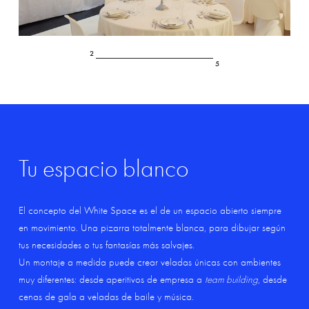
3
5
Tu
espacio
blanco
El concepto del White Space es el de un espacio abierto siempre
en movimiento. Una pizarra totalmente blanca, para dibujar según
tus necesidades o tus fantasías más salvajes.
Un montaje a medida puede crear veladas únicas con ambientes
muy diferentes: desde aperitivos de empresa a
team building
, desde
cenas de gala a veladas de baile y música.