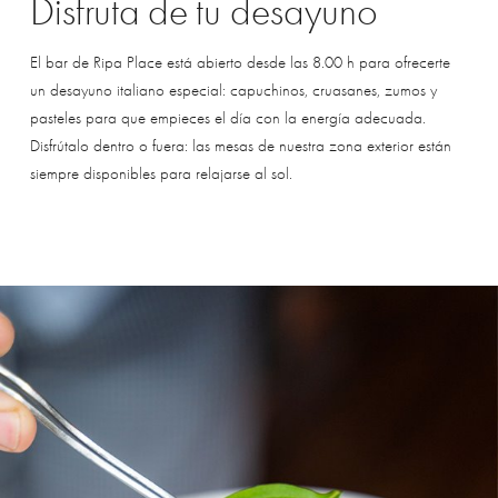
Disfruta
de
tu
desayuno
El bar de Ripa Place está abierto desde las 8.00 h para ofrecerte
un desayuno italiano especial: capuchinos, cruasanes, zumos y
pasteles para que empieces el día con la energía adecuada.
Disfrútalo dentro o fuera: las mesas de nuestra zona exterior están
siempre disponibles para relajarse al sol.