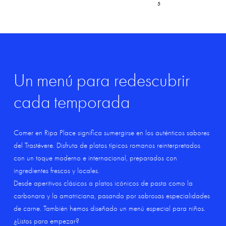
5
Un
menú
para
redescubrir
cada
temporada
Comer en Ripa Place significa sumergirse en los auténticos sabores
del Trastévere. Disfruta de platos típicos romanos reinterpretados
con un toque moderno e internacional, preparados con
ingredientes frescos y locales.
Desde aperitivos clásicos a platos icónicos de pasta como la
carbonara y la amatriciana, pasando por sabrosas especialidades
de carne. También hemos diseñado un menú especial para niños.
¿Listos para empezar?