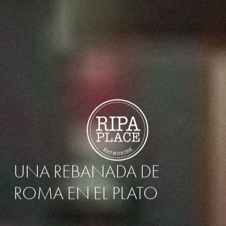
UNA
REBANADA
DE
ROMA
EN
EL
PLATO