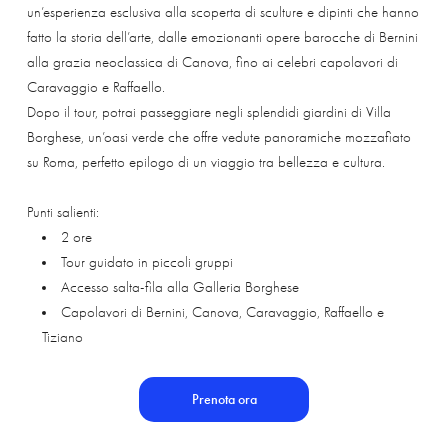
un’esperienza esclusiva alla scoperta di sculture e dipinti che hanno
fatto la storia dell’arte, dalle emozionanti opere barocche di Bernini
alla grazia neoclassica di Canova, fino ai celebri capolavori di
Caravaggio e Raffaello.
Dopo il tour, potrai passeggiare negli splendidi giardini di Villa
Borghese, un’oasi verde che offre vedute panoramiche mozzafiato
su Roma, perfetto epilogo di un viaggio tra bellezza e cultura.
Punti salienti:
2 ore
Tour guidato in piccoli gruppi
Accesso salta-fila alla Galleria Borghese
Capolavori di Bernini, Canova, Caravaggio, Raffaello e
Tiziano
Prenota ora